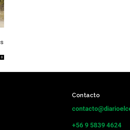
n
as
0
Contacto
contacto@diarioelce
+56 9 5839 4624