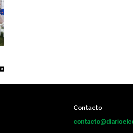
0
Contacto
contacto@diarioelce