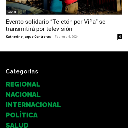
Social
Evento solidario “Teletón por Viña” se
transmitirá por televisión
Katherine Jaque Contreras
-
Febrero 6, 2024
0
Categorias
REGIONAL
NACIONAL
INTERNACIONAL
POLÍTICA
SALUD