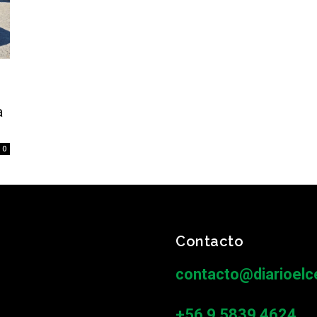
a
0
Contacto
contacto@diarioelce
+56 9 5839 4624