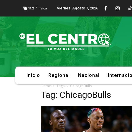
C
Viernes, Agosto 7, 2026
11.2
Talca
Inicio
Regional
Nacional
Internaci
Home
Tags
ChicagoBulls
Tag: ChicagoBulls