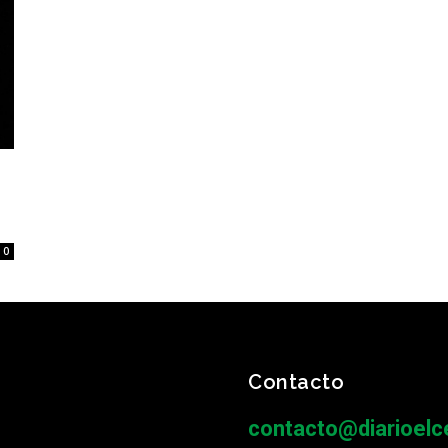
0
Contacto
contacto@diarioelce