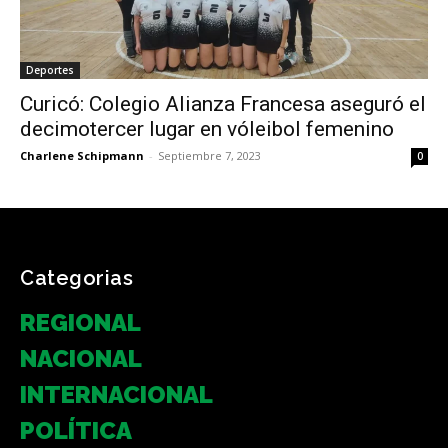
Deportes
Curicó: Colegio Alianza Francesa aseguró el
decimotercer lugar en vóleibol femenino
Charlene Schipmann
-
Septiembre 7, 2023
0
Categorias
REGIONAL
NACIONAL
INTERNACIONAL
POLÍTICA