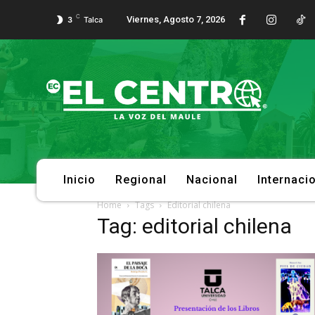
C
Viernes, Agosto 7, 2026
3
Talca
Inicio
Regional
Nacional
Internaci
Home
Tags
Editorial chilena
Tag: editorial chilena