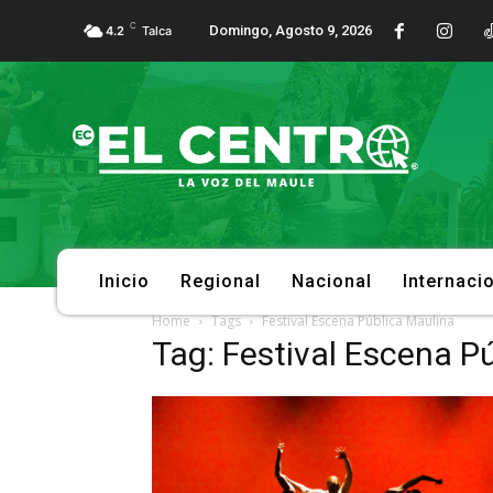
C
Domingo, Agosto 9, 2026
4.2
Talca
Inicio
Regional
Nacional
Internaci
Home
Tags
Festival Escena Pública Maulina
Tag: Festival Escena P