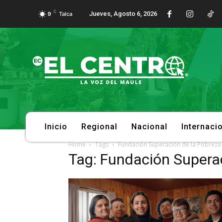
C
Jueves, Agosto 6, 2026
9
Talca
Inicio
Regional
Nacional
Internaci
Home
Tags
Fundación Superación de la Pobreza
Tag: Fundación Supera