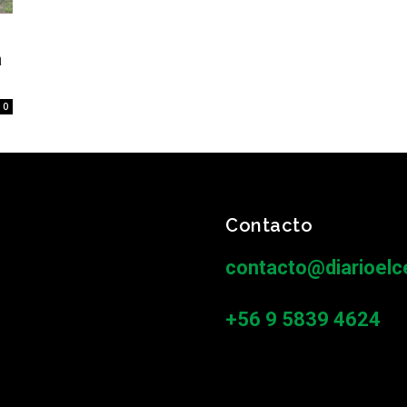
a
0
Contacto
contacto@diarioelce
+56 9 5839 4624