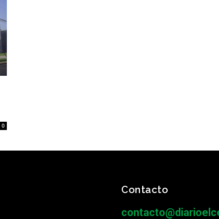
0
Contacto
contacto@diarioelce