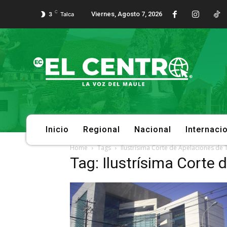
C
Viernes, Agosto 7, 2026
3
Talca
Inicio
Regional
Nacional
Internaci
Home
Tags
Ilustrísima Corte de Apelaciones de 
Tag: Ilustrísima Corte 