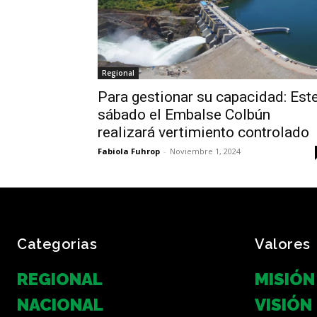
Regional
Para gestionar su capacidad: Est
sábado el Embalse Colbún
realizará vertimiento controlado
Fabiola Fuhrop
-
Noviembre 1, 2024
Categorias
Valores
REGIONAL
MISIÓN
NACIONAL
VISIÓN