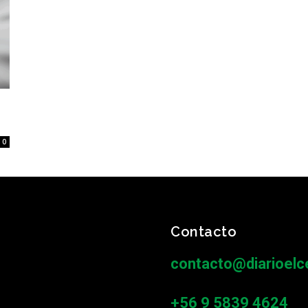
0
Contacto
contacto@diarioelce
+56 9 5839 4624