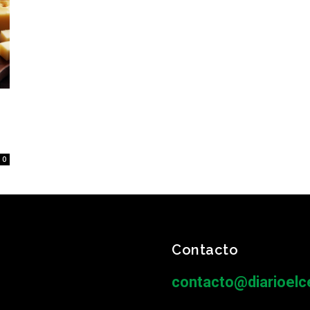
0
Contacto
contacto@diarioelce