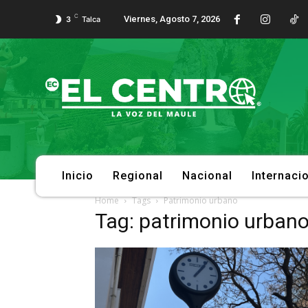
C
Viernes, Agosto 7, 2026
3
Talca
Inicio
Regional
Nacional
Internaci
Home
Tags
Patrimonio urbano
Tag: patrimonio urban