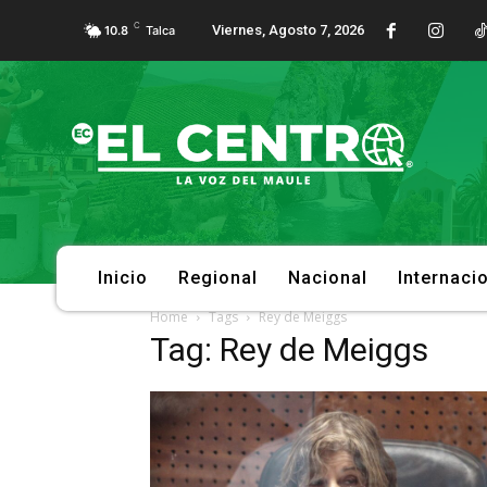
C
Viernes, Agosto 7, 2026
10.8
Talca
Inicio
Regional
Nacional
Internaci
Home
Tags
Rey de Meiggs
Tag: Rey de Meiggs