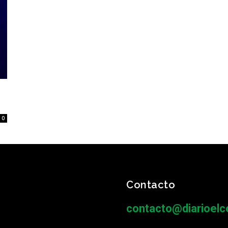
0
Contacto
contacto@diarioelce