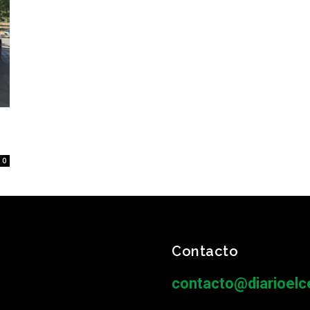
0
Contacto
contacto@diarioelce