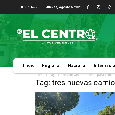
C
Jueves, Agosto 6, 2026
9
Talca
Inicio
Regional
Nacional
Internaci
Home
Tags
Tres nuevas camionetas para el muni
Tag: tres nuevas camio