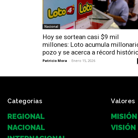
Nacional
Hoy se sortean casi $9 mil
millones: Loto acumula millonari
pozo y se acerca a récord históri
Patricio Mora
-
Enero 15, 2026
Categorias
Valores
REGIONAL
MISIÓN
NACIONAL
VISIÓN