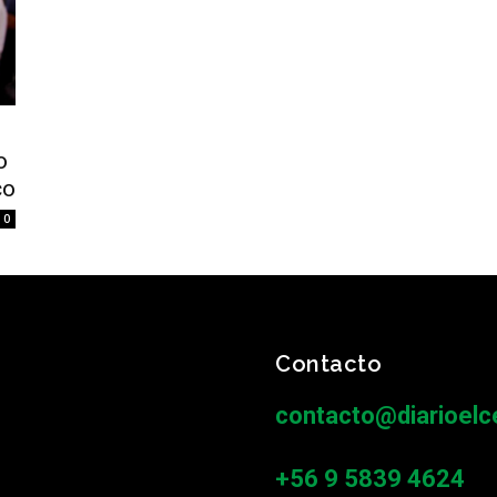
o
co
0
Contacto
contacto@diarioelce
+56 9 5839 4624