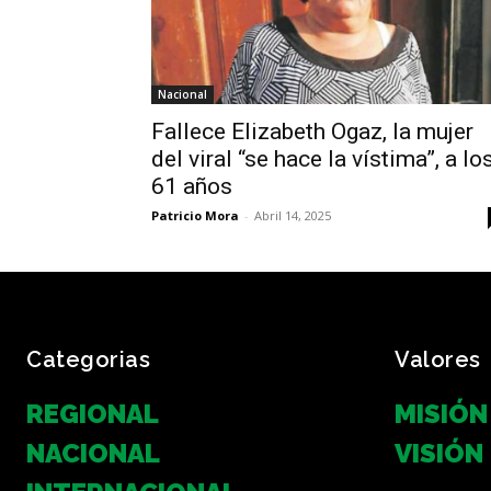
Nacional
Fallece Elizabeth Ogaz, la mujer
del viral “se hace la vístima”, a lo
61 años
Patricio Mora
-
Abril 14, 2025
Categorias
Valores
REGIONAL
MISIÓN
NACIONAL
VISIÓN