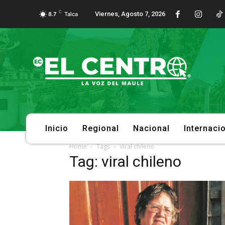
C
Viernes, Agosto 7, 2026
8.7
Talca
Inicio
Regional
Nacional
Internaci
Home
Tags
Viral chileno
Tag: viral chileno