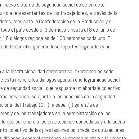
un nuevo sistema de seguridad social es de carácter
junto a representantes de los trabajadores, a través de la
dores, mediante la Confederación de la Producción y el
 todo el país desde el 3 de mayo y hasta el 8 de junio de
n 16 diálogos regionales de 100 personas cada uno. El
 de Desarrollo, generándose reportes regionales y un
a a la institucionalidad democrática, expresada en sede
 de esta manera los diálogos aportan una legitimidad social
 de seguridad social, que resguarde un abordaje colectivo
ma previsional se ajuste a los principios de la seguridad
acional del Trabajo (OIT), a saber (I) garantía de
dores y de los trabajadores en la administración de los
n lo que se refiere a las prestaciones concedidas y a la buena
iento colectivo de las prestaciones por medio de cotizaciones
s diálogos y dado el consenso ciudadano relativo a la urgente