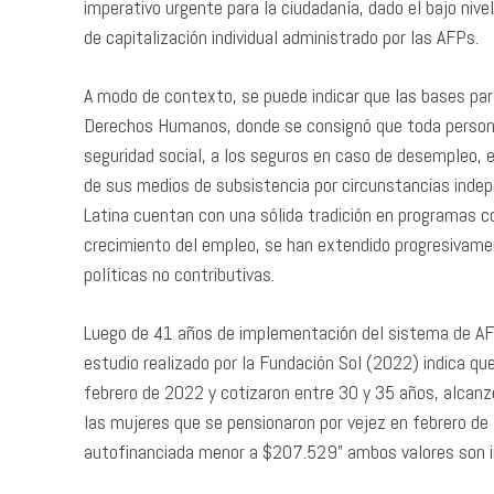
imperativo urgente para la ciudadanía, dado el bajo niv
de capitalización individual administrado por las AFPs.
A modo de contexto, se puede indicar que las bases para
Derechos Humanos, donde se consignó que toda persona
seguridad social, a los seguros en caso de desempleo, e
de sus medios de subsistencia por circunstancias indep
Latina cuentan con una sólida tradición en programas co
crecimiento del empleo, se han extendido progresivame
políticas no contributivas.
Luego de 41 años de implementación del sistema de AF
estudio realizado por la Fundación Sol (2022) indica qu
febrero de 2022 y cotizaron entre 30 y 35 años, alca
las mujeres que se pensionaron por vejez en febrero de
autofinanciada menor a $207.529” ambos valores son inf