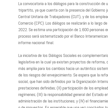
La convocatoria a los diálogos para la construcción de 
tripartito, ya que cuenta con la presencia del Gobierno 
Central Unitaria de Trabajadores (CUT), y de los emplea
Comercio (CPC). Los diálogos se realizarán a lo largo de
2022. Se estima una participación de 1.600 personas e
proceso será sistematizado por el Banco Interamericano
informe nacional final.
La iniciativa de los Diálogos Sociales es complementari
legislativa en la cual ya existen proyectos de reforma,
más amplia para los cambios hacia un auténtico sistema
de los riesgos del envejecimiento. Se espera que la refor
social, que han sido definidos por la Organización Intern
prestaciones definidas; (II) participación de los emplea
regímenes; (III) la responsabilidad general del Estado e
administración de las instituciones; y (IV) el financiam
o de impuestos. Es esperable que una vez concluidos lo