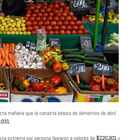
esta mañana que la canasta básica de alimentos de abril
.031
.
obreza extrema por persona llegaron a valores de
$220.301
y