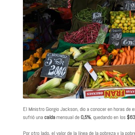
El Ministro Giorgio Jackson, dio a conocer en horas de 
sufrió una
caída
mensual de
0,5%
, quedando en los
$63
Por otro lado, el valor de la línea de la pobreza y la p