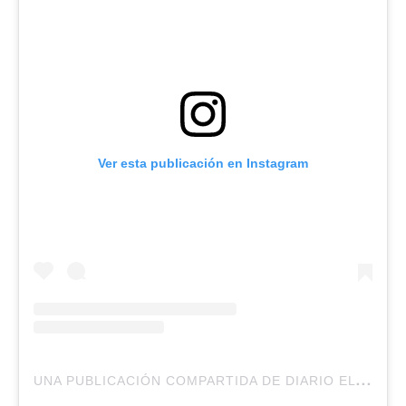
Ver esta publicación en Instagram
U
NA PUBLICACIÓN COMPARTIDA DE DIARIO EL CENTRO (@DIARIOELCENTRO.CL)