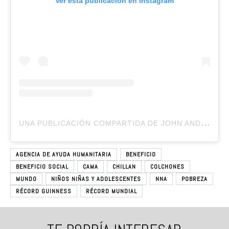
Ver esta publicación en Instagram
U
NA PUBLICACIÓN COMPARTIDA DE JOHN ANDREWS ADVENTIST ACADEMY (@JOHNANDREWSACADEMY)
AGENCIA DE AYUDA HUMANITARIA
BENEFICIO
BENEFICIO SOCIAL
CAMA
CHILLAN
COLCHONES
MUNDO
NIÑOS NIÑAS Y ADOLESCENTES
NNA
POBREZA
RÉCORD GUINNESS
RÉCORD MUNDIAL