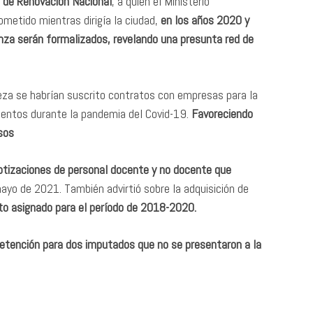
e de Renovación Nacional
, a quien el Ministerio
cometido mientras dirigía la ciudad,
en los años 2020 y
nza serán formalizados, revelando una presunta red de
Meza se habrían suscrito contratos con empresas para la
mentos durante la pandemia del Covid-19.
Favoreciendo
sos
tizaciones de personal docente y no docente que
yo de 2021. También advirtió sobre la adquisición de
o asignado para el período de 2018-2020.
etención para dos imputados que no se presentaron a la