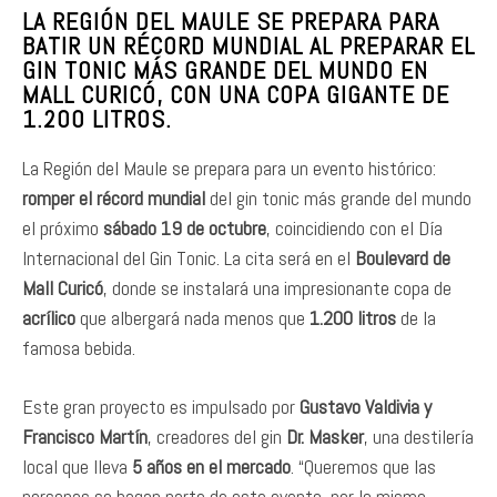
LA REGIÓN DEL MAULE SE PREPARA PARA
BATIR UN RÉCORD MUNDIAL AL PREPARAR EL
GIN TONIC MÁS GRANDE DEL MUNDO EN
MALL CURICÓ, CON UNA COPA GIGANTE DE
1.200 LITROS.
La Región del Maule se prepara para un evento histórico:
romper el récord mundial
del gin tonic más grande del mundo
el próximo
sábado 19 de octubre
, coincidiendo con el Día
Internacional del Gin Tonic. La cita será en el
Boulevard de
Mall Curicó
, donde se instalará una impresionante copa de
acrílico
que albergará nada menos que
1.200 litros
de la
famosa bebida.
Este gran proyecto es impulsado por
Gustavo Valdivia y
Francisco Martín
, creadores del gin
Dr. Masker
, una destilería
local que lleva
5 años en el mercado
. “Queremos que las
personas se hagan parte de este evento, por lo mismo,