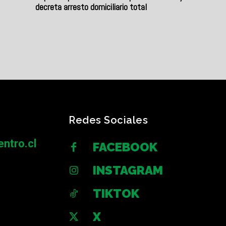
decreta arresto domiciliario total
Redes Sociales
ntro.cl
FACEBOOK
INSTAGRAM
TIKTOK
X