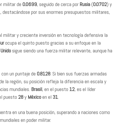
r militar de
0.0699
, seguido de cerca por
Rusia
(
0.0702
) y
ng, destacándose por sus enormes presupuestos militares,
l militar y creciente inversión en tecnología defensiva la
Sur
ocupa el quinto puesto gracias a su enfoque en la
 Unido
sigue siendo una fuerza militar relevante, aunque ha
, con un puntaje de
0.8128
. Si bien sus fuerzas armadas
la región, su posición refleja la diferencia en escala y
ncias mundiales.
Brasil
, en el puesto
12
, es el líder
el puesto
28
y
México
en el
31
.
ncuentra en una buena posición, superando a naciones como
 mundiales en poder militar.