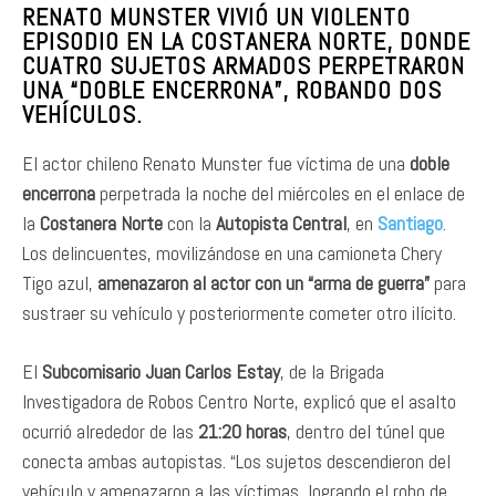
RENATO MUNSTER VIVIÓ UN VIOLENTO
EPISODIO EN LA COSTANERA NORTE, DONDE
CUATRO SUJETOS ARMADOS PERPETRARON
UNA “DOBLE ENCERRONA”, ROBANDO DOS
VEHÍCULOS.
El actor chileno Renato Munster fue víctima de una
doble
encerrona
perpetrada la noche del miércoles en el enlace de
la
Costanera Norte
con la
Autopista Central
, en
Santiago
.
Los delincuentes, movilizándose en una camioneta Chery
Tigo azul,
amenazaron al actor con un “arma de guerra”
para
sustraer su vehículo y posteriormente cometer otro ilícito.
El
Subcomisario Juan Carlos Estay
, de la Brigada
Investigadora de Robos Centro Norte, explicó que el asalto
ocurrió alrededor de las
21:20 horas
, dentro del túnel que
conecta ambas autopistas. “Los sujetos descendieron del
vehículo y amenazaron a las víctimas, logrando el robo de