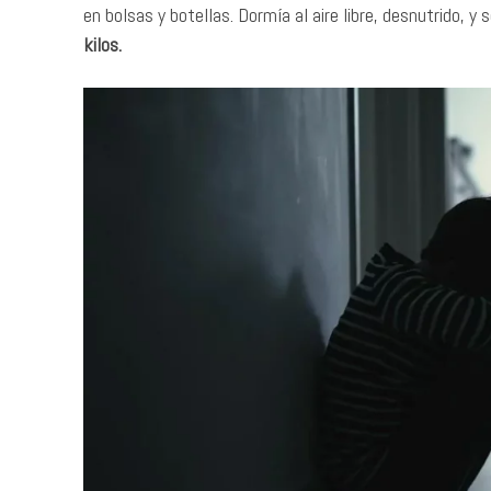
en bolsas y botellas. Dormía al aire libre, desnutrido, 
kilos.