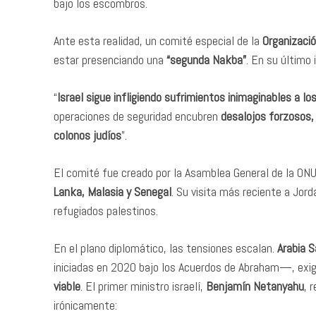
bajo los escombros.
Ante esta realidad, un comité especial de la
Organizaci
estar presenciando una
“segunda Nakba”
. En su último 
“
Israel sigue infligiendo sufrimientos inimaginables a l
operaciones de seguridad encubren
desalojos forzosos,
colonos judíos
”.
El comité fue creado por la Asamblea General de la O
Lanka, Malasia y Senegal
. Su visita más reciente a Jord
refugiados palestinos.
En el plano diplomático, las tensiones escalan.
Arabia S
iniciadas en 2020 bajo los Acuerdos de Abraham—, exi
viable
. El primer ministro israelí,
Benjamín Netanyahu
, 
irónicamente: