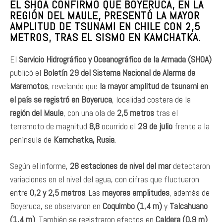
EL SHOA CONFIRMÓ QUE BOYERUCA, EN LA
REGIÓN DEL MAULE, PRESENTÓ LA MAYOR
AMPLITUD DE TSUNAMI EN CHILE CON 2,5
METROS, TRAS EL SISMO EN KAMCHATKA.
El
Servicio Hidrográfico y Oceanográfico de la Armada (SHOA)
publicó el
Boletín 29 del Sistema Nacional de Alarma de
Maremotos
, revelando que
la mayor amplitud de tsunami en
el país se registró en Boyeruca
, localidad costera de la
región del Maule
, con una ola de
2,5 metros
tras el
terremoto de magnitud
8,8
ocurrido el
29 de julio
frente a la
península de
Kamchatka, Rusia
.
Según el informe,
28 estaciones de nivel del mar
detectaron
variaciones en el nivel del agua, con cifras que fluctuaron
entre
0,2 y 2,5 metros
. Las
mayores amplitudes
, además de
Boyeruca, se observaron en
Coquimbo (1,4 m)
y
Talcahuano
(1,4 m)
. También se registraron efectos en
Caldera (0,9 m)