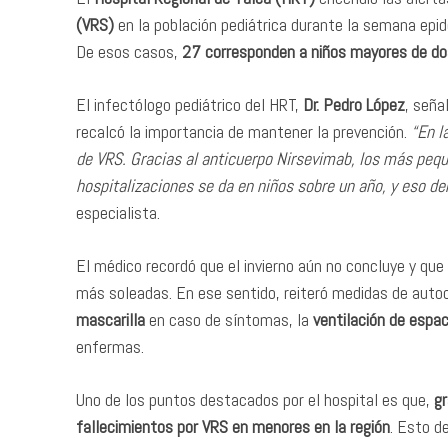
(VRS)
en la población pediátrica durante la semana epid
De esos casos,
27 corresponden a niños mayores de do
El infectólogo pediátrico del HRT,
Dr. Pedro López
, seña
recalcó la importancia de mantener la prevención.
“En l
de VRS. Gracias al anticuerpo Nirsevimab, los más peq
hospitalizaciones se da en niños sobre un año, y eso d
especialista.
El médico recordó que el invierno aún no concluye y que
más soleadas. En ese sentido, reiteró medidas de aut
mascarilla
en caso de síntomas, la
ventilación de espa
enfermas.
Uno de los puntos destacados por el hospital es que,
gr
fallecimientos por VRS en menores en la región
. Esto d