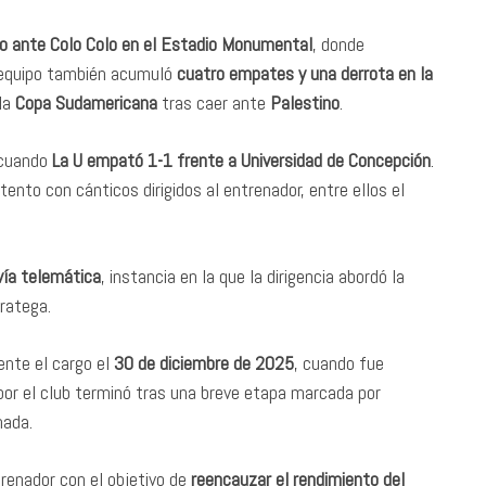
co ante Colo Colo en el Estadio Monumental
, donde
l equipo también acumuló
cuatro empates y una derrota en la
 la
Copa Sudamericana
tras caer ante
Palestino
.
 cuando
La U empató 1-1 frente a Universidad de Concepción
.
ento con cánticos dirigidos al entrenador, entre ellos el
 vía telemática
, instancia en la que la dirigencia abordó la
tratega.
nte el cargo el
30 de diciembre de 2025
, cuando fue
por el club terminó tras una breve etapa marcada por
hada.
trenador con el objetivo de
reencauzar el rendimiento del