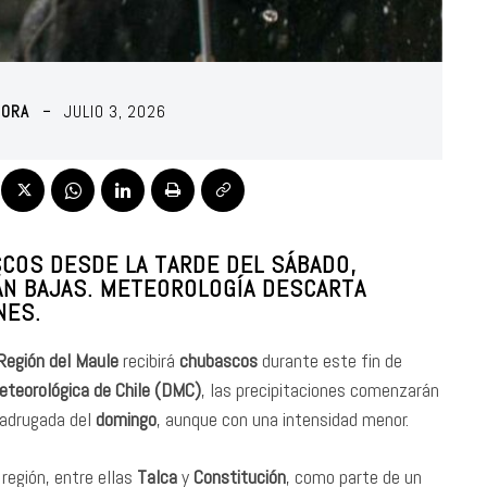
MORA
JULIO 3, 2026
SCOS DESDE LA TARDE DEL SÁBADO,
N BAJAS. METEOROLOGÍA DESCARTA
NES.
Región del Maule
recibirá
chubascos
durante este fin de
eteorológica de Chile (DMC)
, las precipitaciones comenzarán
madrugada del
domingo
, aunque con una intensidad menor.
región, entre ellas
Talca
y
Constitución
, como parte de un