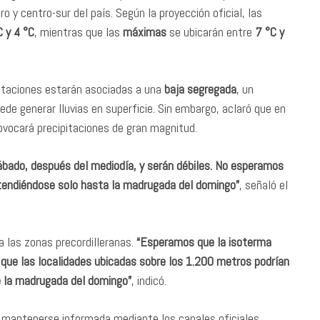
y centro-sur del país. Según la proyección oficial, las
C y 4 °C
, mientras que las
máximas
se ubicarán entre
7 °C y
itaciones estarán asociadas a una
baja segregada
, un
uede generar lluvias en superficie. Sin embargo, aclaró que en
ovocará precipitaciones de gran magnitud.
ábado, después del mediodía, y serán débiles. No esperamos
tendiéndose solo hasta la madrugada del domingo”
, señaló el
a las zonas precordilleranas.
“Esperamos que la isoterma
 que las localidades ubicadas sobre los 1.200 metros podrían
te la madrugada del domingo”
, indicó.
 mantenerse informada mediante los canales oficiales,