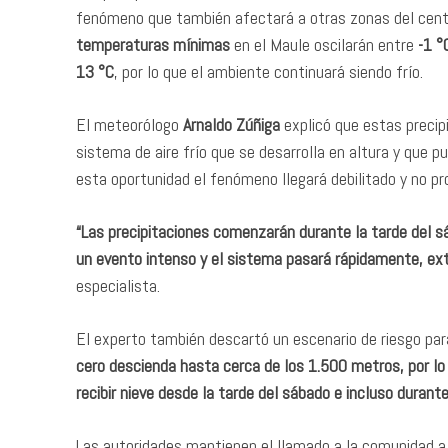
fenómeno que también afectará a otras zonas del centro 
temperaturas mínimas
en el Maule oscilarán entre
-1 °
13 °C
, por lo que el ambiente continuará siendo frío.
El meteorólogo
Arnaldo Zúñiga
explicó que estas precip
sistema de aire frío que se desarrolla en altura y que p
esta oportunidad el fenómeno llegará debilitado y no pr
“Las precipitaciones comenzarán durante la tarde del s
un evento intenso y el sistema pasará rápidamente, ex
especialista.
El experto también descartó un escenario de riesgo par
cero descienda hasta cerca de los 1.500 metros, por lo
recibir nieve desde la tarde del sábado e incluso duran
Las autoridades mantienen el llamado a la comunidad a