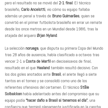
pero el resultado no se movió del
2-1 final
. El técnico
brasileño,
Carlo Ancelotti
, vio cómo su equipo fallaba
además un penal a través de
Bruno Guimarães
, quien se
convirtió en el primer futbolista brasileño en errar un remate
desde los once metros en un Mundial desde 1986, tras la
atajada del arquero
Ørjan Nyland
.
La selección
noruega
, que disputa su primera Copa del Mundo
tras 28 años de ausencia, había clasificado a octavos tras
vencer 2-1 a
Costa de Marfil
en dieciseisavos de final,
resultado en el que
Haaland
también resultó decisivo. Con
los dos goles anotados ante
Brasil
, el ariete llegó a siete
tantos en el torneo y se consolidó como uno de los
referentes ofensivos del certamen. El técnico
Ståle
Solbakken
había adelantado antes del compromiso que su
equipo podía
“hacer daño a Brasil si tenemos el día”
, una
confianza que terminó plenamente justificada en la cancha.