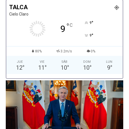
TALCA
Cielo Claro
°
9
°
C
9
°
9
80%
3.2m/s
0%
JUE
VIE
SÁB
DOM
LUN
12
°
11
°
10
°
10
°
9
°