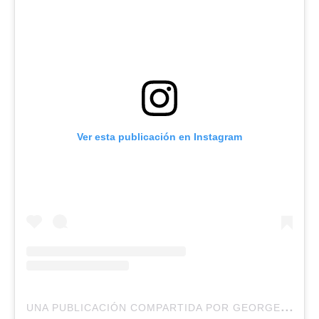
Ver esta publicación en Instagram
U
NA PUBLICACIÓN COMPARTIDA POR GEORGE BORDACHAR SOTOMAYOR (@GEORGEBORDACHAR)