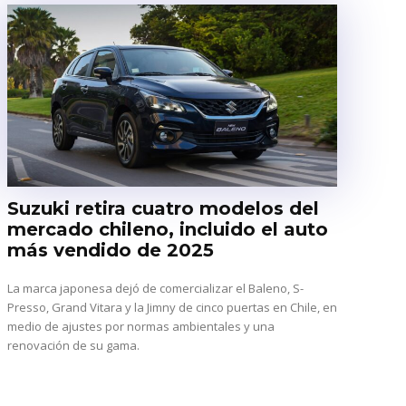
Suzuki retira cuatro modelos del
mercado chileno, incluido el auto
más vendido de 2025
La marca japonesa dejó de comercializar el Baleno, S-
Presso, Grand Vitara y la Jimny de cinco puertas en Chile, en
medio de ajustes por normas ambientales y una
renovación de su gama.