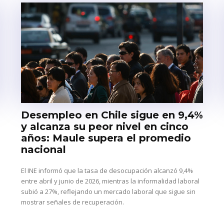
Desempleo en Chile sigue en 9,4%
y alcanza su peor nivel en cinco
años: Maule supera el promedio
nacional
El INE informó que la tasa de desocupación alcanzó 9,4%
entre abril y junio de 2026, mientras la informalidad laboral
subió a 27%, reflejando un mercado laboral que sigue sin
mostrar señales de recuperación.