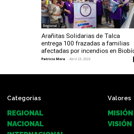
Regional
Arañitas Solidarias de Talca
entrega 100 frazadas a familias
afectadas por incendios en Biobí
Patricio Mora
-
Abril 23, 2026
Categorias
Valores
REGIONAL
MISIÓN
NACIONAL
VISIÓN