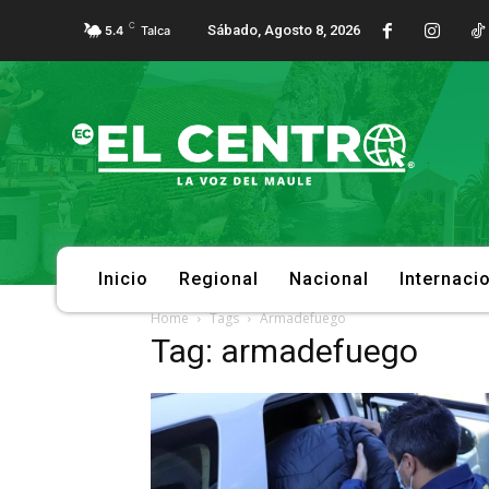
C
Sábado, Agosto 8, 2026
5.4
Talca
Inicio
Regional
Nacional
Internaci
Home
Tags
Armadefuego
Tag: armadefuego