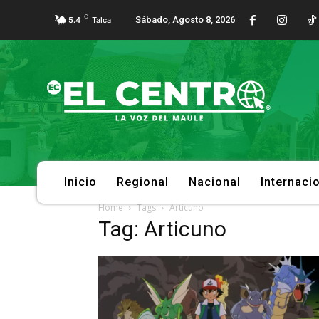
C
Sábado, Agosto 8, 2026
5.4
Talca
Inicio
Regional
Nacional
Internaci
Home
Tags
Articuno
Tag: Articuno