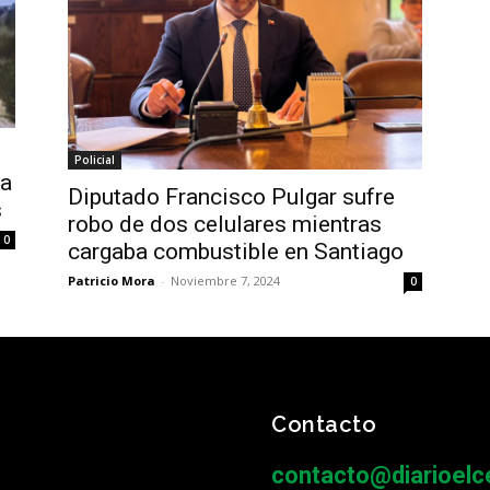
Policial
la
Diputado Francisco Pulgar sufre
s
robo de dos celulares mientras
0
cargaba combustible en Santiago
Patricio Mora
-
Noviembre 7, 2024
0
Contacto
contacto@diarioelce