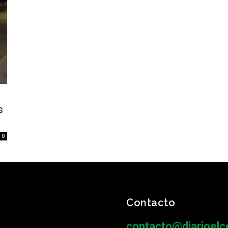
s
0
Contacto
contacto@diarioelce