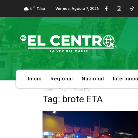
C
Viernes, Agosto 7, 2026
4
Talca
Inicio
Regional
Nacional
Internaci
Home
Tags
Brote ETA
Tag: brote ETA