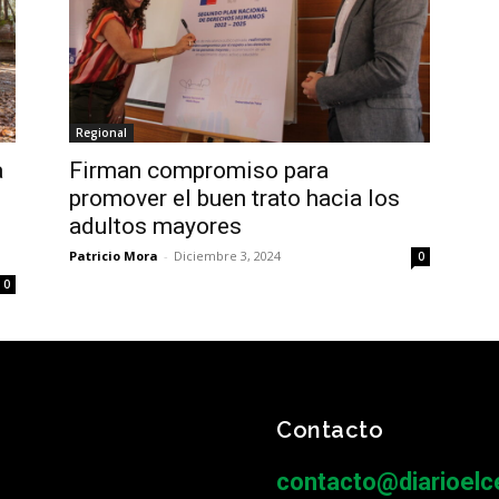
Regional
a
Firman compromiso para
promover el buen trato hacia los
adultos mayores
Patricio Mora
-
Diciembre 3, 2024
0
0
Contacto
contacto@diarioelce