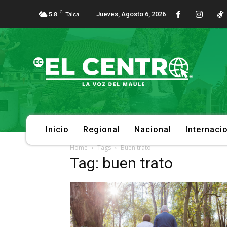
C
Jueves, Agosto 6, 2026
5.8
Talca
Inicio
Regional
Nacional
Internaci
Home
Tags
Buen trato
Tag: buen trato