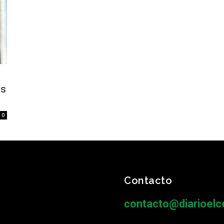
as
0
Contacto
contacto@diarioelce