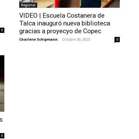
Regional
VIDEO | Escuela Costanera de
Talca inauguró nueva biblioteca
gracias a proyecyo de Copec
0
Charlene Schipmann
-
Octubre 30, 2023
0
s
0