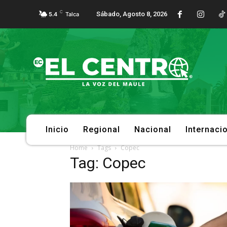
C
Sábado, Agosto 8, 2026
5.4
Talca
Inicio
Regional
Nacional
Internaci
Home
Tags
Copec
Tag: Copec