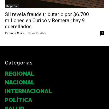
Regional
SII revela fraude tributario por $6.700
millones en Curicó y Romeral: hay 9
querellados
Patricio Mora
-
Mayo 15, 2025
0
Categorias
REGIONAL
NACIONAL
INTERNACIONAL
POLÍTICA
SALUD