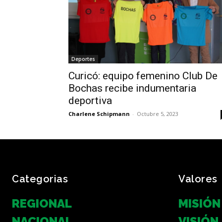
Deportes
Curicó: equipo femenino Club De
Bochas recibe indumentaria
deportiva
Charlene Schipmann
-
Octubre 5, 2023
Categorias
Valores
REGIONAL
MISIÓN
NACIONAL
VISIÓN