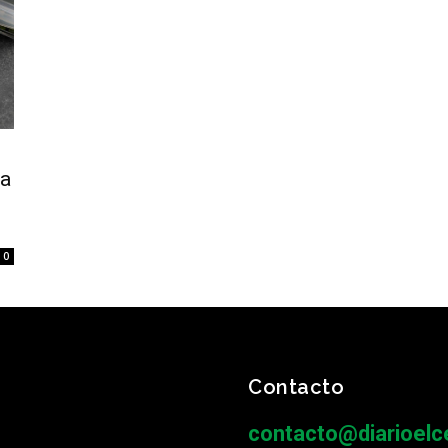
la
0
Contacto
contacto@diarioelce