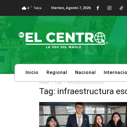
C
Viernes, Agosto 7, 2026
4
Talca
Inicio
Regional
Nacional
Internaci
Home
Tags
Infraestructura escolar
Tag: infraestructura es