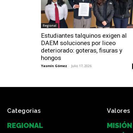
Regional
Estudiantes talquinos exigen al
DAEM soluciones por liceo
deteriorado: goteras, fisuras y
hongos
Yasmín Gómez
-
Julio 17, 2026
Categorias
Valores
REGIONAL
MISIÓN